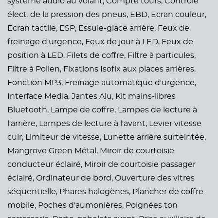
système audio au volant,
Compte tours,
Contrôle
élect. de la pression des pneus,
EBD,
Ecran couleur,
Ecran tactile,
ESP,
Essuie-glace arrière,
Feux de
freinage d'urgence,
Feux de jour à LED,
Feux de
position à LED,
Filets de coffre,
Filtre à particules,
Filtre à Pollen,
Fixations Isofix aux places arrières,
Fonction MP3,
Freinage automatique d'urgence,
Interface Media,
Jantes Alu,
Kit mains-libres
Bluetooth,
Lampe de coffre,
Lampes de lecture à
l'arrière,
Lampes de lecture à l'avant,
Levier vitesse
cuir,
Limiteur de vitesse,
Lunette arrière surteintée,
Mangrove Green Métal,
Miroir de courtoisie
conducteur éclairé,
Miroir de courtoisie passager
éclairé,
Ordinateur de bord,
Ouverture des vitres
séquentielle,
Phares halogènes,
Plancher de coffre
mobile,
Poches d'aumonières,
Poignées ton