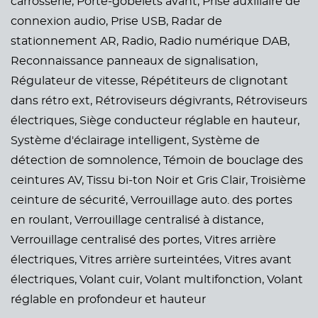
carrosserie,
Porte-gobelets avant,
Prise auxiliaire de
connexion audio,
Prise USB,
Radar de
stationnement AR,
Radio,
Radio numérique DAB,
Reconnaissance panneaux de signalisation,
Régulateur de vitesse,
Répétiteurs de clignotant
dans rétro ext,
Rétroviseurs dégivrants,
Rétroviseurs
électriques,
Siège conducteur réglable en hauteur,
Système d'éclairage intelligent,
Système de
détection de somnolence,
Témoin de bouclage des
ceintures AV,
Tissu bi-ton Noir et Gris Clair,
Troisième
ceinture de sécurité,
Verrouillage auto. des portes
en roulant,
Verrouillage centralisé à distance,
Verrouillage centralisé des portes,
Vitres arrière
électriques,
Vitres arrière surteintées,
Vitres avant
électriques,
Volant cuir,
Volant multifonction,
Volant
réglable en profondeur et hauteur