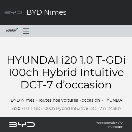
BYD Nimes
Menu
HYUNDAI i20 1.0 T-GDi
100ch Hybrid Intuitive
DCT-7 d’occasion
BYD Nimes
Toutes nos voitures
occasion
HYUNDAI
i20
1.0 T-GDi 100ch Hybrid Intuitive DCT-7 n°243817