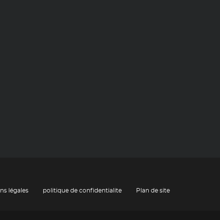
ns légales
politique de confidentialite
Plan de site