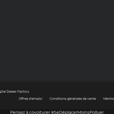
gital Dealer Factory
Offres d'emploi
Conditions générales de vente
Mentio
Pensez à covoiturer #SeDéplacerMoinsPolluer