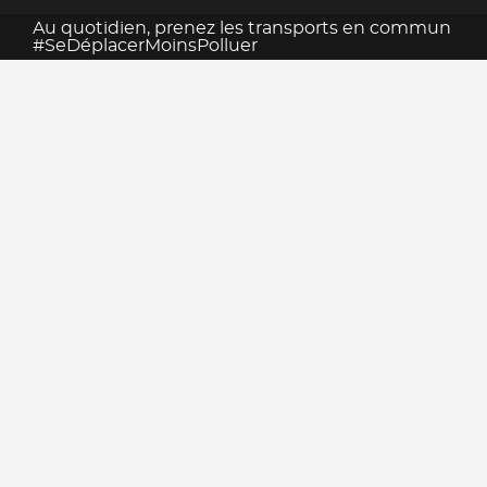
Au quotidien, prenez les transports en commun
#SeDéplacerMoinsPolluer