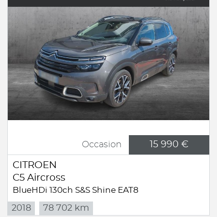
15 990 €
Occasion
CITROEN
C5 Aircross
BlueHDi 130ch S&S Shine EAT8
2018
78 702 km