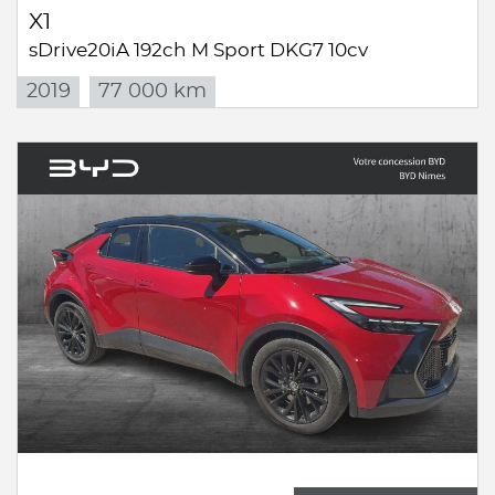
X1
sDrive20iA 192ch M Sport DKG7 10cv
2019
77 000 km