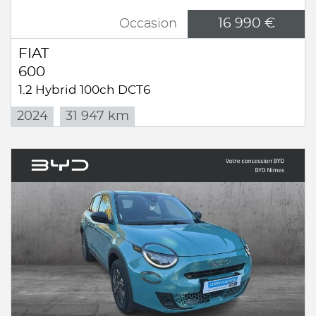
16 990 €
Occasion
FIAT
600
1.2 Hybrid 100ch DCT6
2024
31 947 km