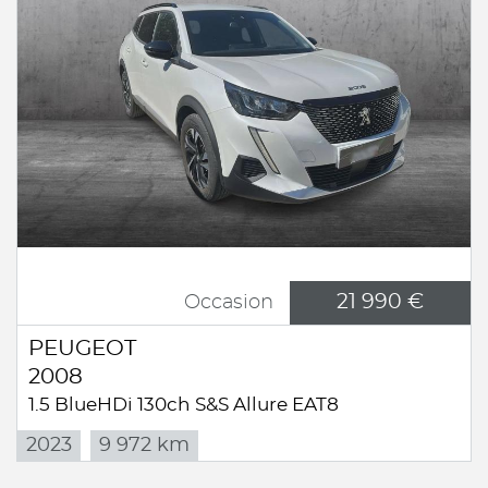
21 990 €
Occasion
PEUGEOT
2008
1.5 BlueHDi 130ch S&S Allure EAT8
2023
9 972 km