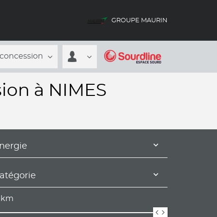
GROUPE MAURIN
 concession
sion à NIMES
nergie
atégorie
km