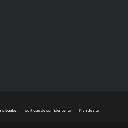
ns légales
politique de confidentialite
Plan de site