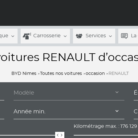
que
Carrosserie
Services
La
voitures RENAULT d’occa
BYD Nimes
Toutes nos voitures
occasion
RENAULT
Modèle
É
Année min.
C
Kilométrage max. :
176 129