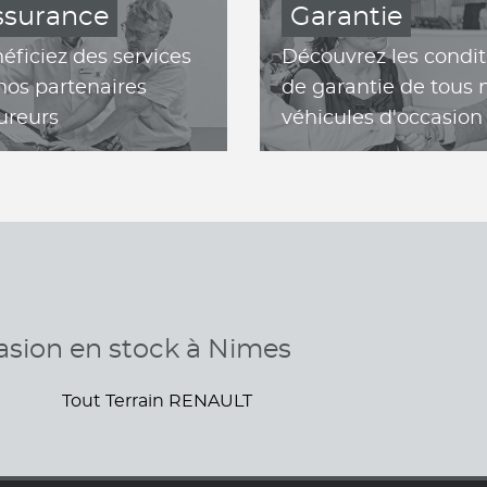
ssurance
Garantie
éficiez des services
Découvrez les condit
nos partenaires
de garantie de tous 
ureurs
véhicules d'occasion
asion en stock à Nimes
Tout Terrain RENAULT