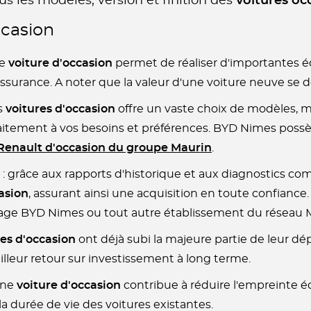
us les modèles, version et finition des
voitures oc
ccasion
ne
voiture d'occasion
permet de réaliser d'importantes é
assurance. A noter que la valeur d'une voiture neuve se dé
s
voitures d'occasion
offre un vaste choix de modèles, m
faitement à vos besoins et préférences. BYD Nimes poss
 Renault d'occasion du groupe Maurin
.
: grâce aux rapports d'historique et aux diagnostics comple
asion
, assurant ainsi une acquisition en toute confian
arage BYD Nimes ou tout autre établissement du réseau 
res d'occasion
ont déjà subi la majeure partie de leur dép
illeur retour sur investissement à long terme.
une
voiture d'occasion
contribue à réduire l'empreinte é
 durée de vie des voitures existantes.